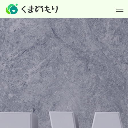
ホーム
英会話(小学生)
英検
個別指導の塾
派遣(英語教師の派遣)
講師紹介
What's new！