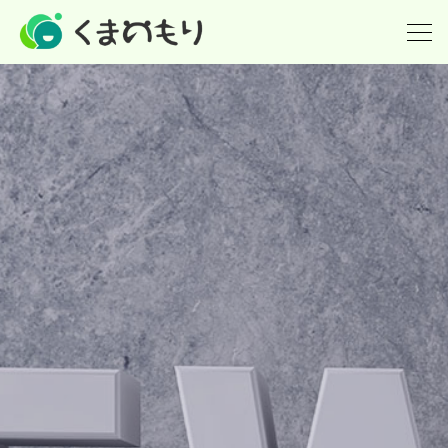
ホーム
英会話(小学生)
英検
個別指導の塾
派遣(英語教師の派遣)
講師紹介
What's new！