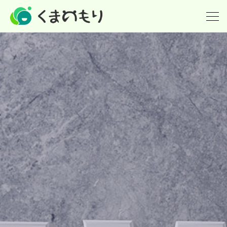
ホーム
英会話(小学生)
英検
個別指導の塾
派遣(英語教師の派遣)
講師紹介
What's new！