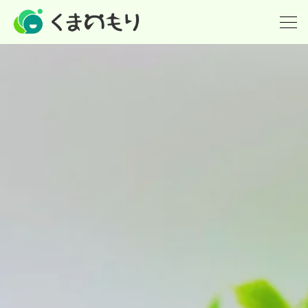
ホーム
英会話(小学生)
英検
個別指導の塾
派遣(英語教師の派遣)
講師紹介
What's new！