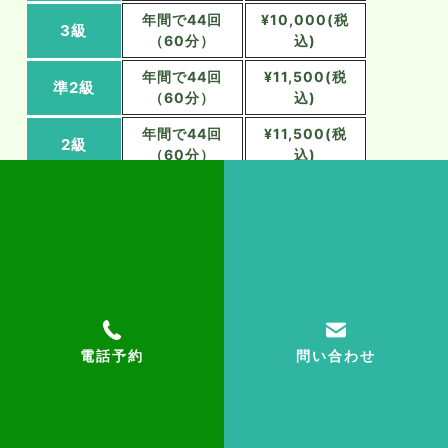
年間で44回
¥10,000(税
3級
（60分）
込)
年間で44回
¥11,500(税
準2級
（60分）
込)
年間で44回
¥11,500(税
2級
（60分）
込)
年間で44回
¥13,000(税
準1級
（60分）
込)
補足
英検と一緒に契約すると割引が適用できます。
別途教材費と保険料を頂戴いたします。
電話予約
問い合わせ